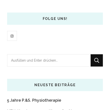
FOLGE UNS!
Suchst
du
nach
etwas?
NEUESTE BEITRÄGE
5 Jahre P.&S. Physiotherapie