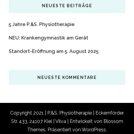
etwas?
NEUESTE BEITRÄGE
5 Jahre P.&S. Physiotherapie
NEU: Krankengymnastik am Gerät
Standort-Eröffnung am 5. August 2025
NEUESTE KOMMENTARE
Copyright 2021 | P.&S. Physiotherapie | Eckernförder
Str. 433, 24107 Kiel |
Vilva | Entwickelt von
Blossom
Themes
. Präsentiert von
WordPress
.