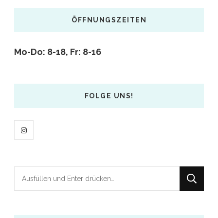
ÖFFNUNGSZEITEN
Mo-Do: 8-18,
Fr: 8-16
FOLGE UNS!
Suchst
du
nach