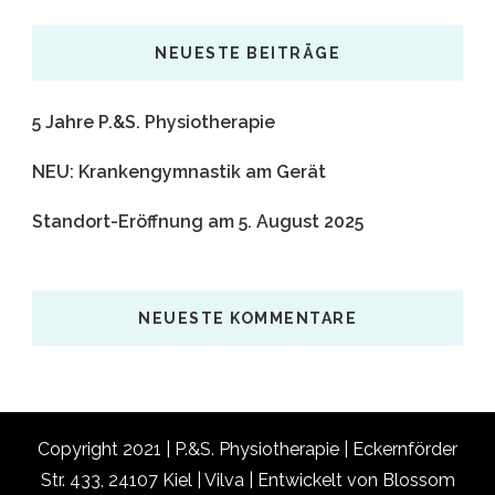
etwas?
NEUESTE BEITRÄGE
5 Jahre P.&S. Physiotherapie
NEU: Krankengymnastik am Gerät
Standort-Eröffnung am 5. August 2025
NEUESTE KOMMENTARE
Copyright 2021 | P.&S. Physiotherapie | Eckernförder
Str. 433, 24107 Kiel |
Vilva | Entwickelt von
Blossom